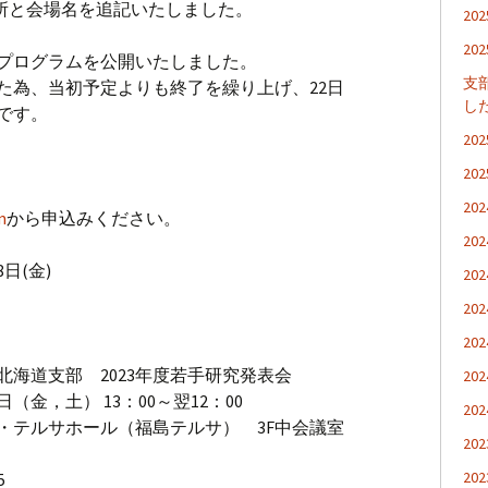
場所住所と会場名を追記いたしました。
2
2
のプログラムを公開いたしました。
支
た為、当初予定よりも終了を繰り上げ、22日
し
です。
2
2
2
m
から申込みください。
2
日(金)
2
2
2
海道支部 2023年度若手研究発表会
2
3日（金，土） 13：00～翌12：00
2
・テルサホール（福島テルサ） 3F中会議室
2
2
5