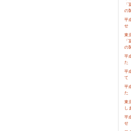
「
の
平
せ
東
「
の
平
た
平
て
平
た
東
し
平
せ