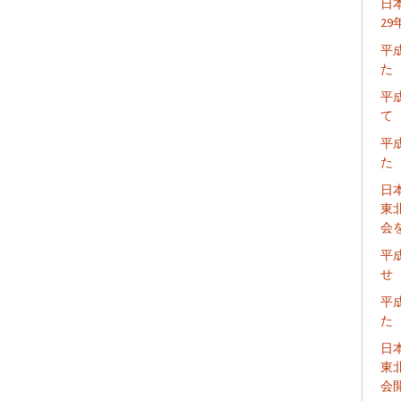
日
2
平
た
平
て
平
た
日
東
会
平
せ
平
た
日
東
会