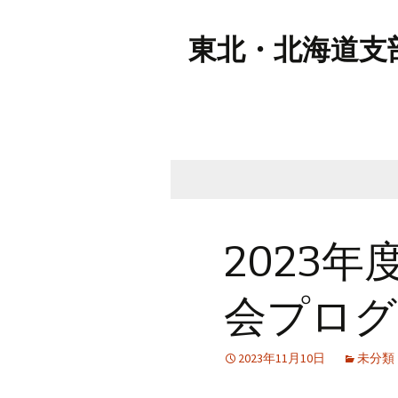
東北・北海道支
コ
ン
テ
2023
ン
ツ
会プログ
へ
移
動
2023年11月10日
未分類