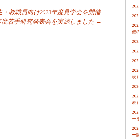
2
・教職員向け2023年度見学会を開催
2
23年度若手研究発表会を実施しました
→
2
催
2
2
2
2
表
2
2
表
20
ー
20
ー