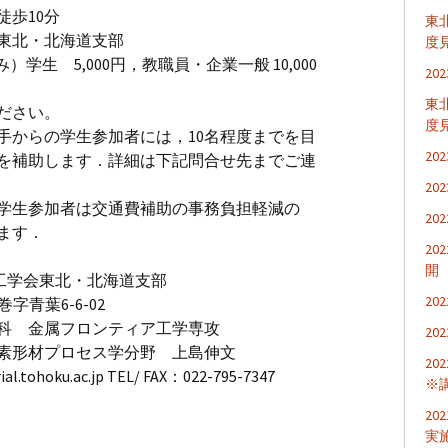
歩10分
東
東北・北海道支部
度
学生 5,000円，教職員・企業一般 10,000
2
東
ださい。
度
手からの学生参加者には，10名程度までを目
2
を補助します．詳細は下記問合せ先までご連
2
学生参加者は交通費補助の事務負担軽減の
2
ます．
2
開
加工学会東北・北海道支部
2
巻字青葉6-6-02
科 金属フロンティア工学専攻
2
素形材プロセス学分野 上島伸文
2
ial.tohoku.ac.jp TEL/ FAX：022-795-7347
※
2
実