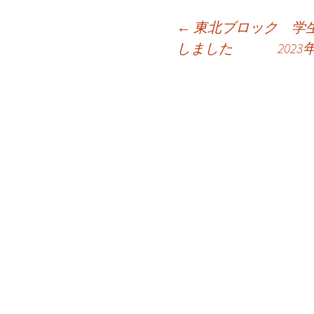
←
東北ブロック 学生
しました
20
投
稿
ナ
ビ
ゲ
ー