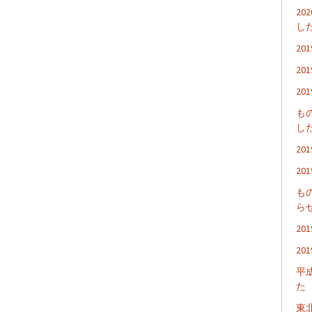
2
し
2
2
2
も
し
2
2
も
ら
2
2
平
た
東