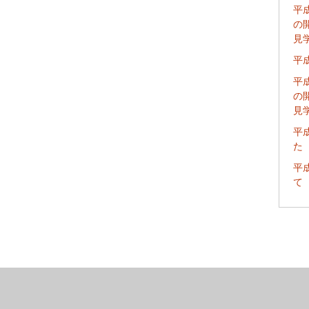
平
の
見
平
平
の
見
平
た
平
て