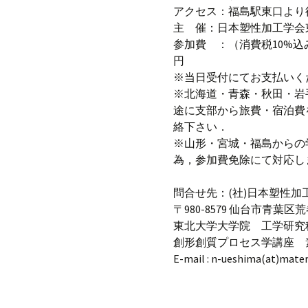
アクセス：福島駅東口より徒
主 催：日本塑性加工学会
参加費 ：（消費税10%込み）
円
※当日受付にてお支払いく
※北海道・青森・秋田・岩
途に支部から旅費・宿泊費
絡下さい．
※山形・宮城・福島からの
為，参加費免除にて対応し
問合せ先：(社)日本塑性
〒980-8579 仙台市青葉区荒
東北大学大学院 工学研究
創形創質プロセス学講座 
E-mail : n-ueshima(at)mater