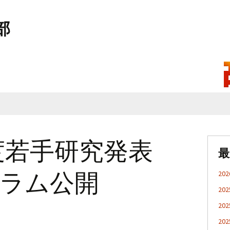
部
年度若手研究発表
最
ラム公開
2
2
2
2